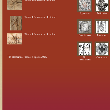
Agustinas
Betlemitas
Titular de la marca sin identificar
Titular de la marca sin identificar
Franciscanas
Institutos
728 elementos, jueves, 6 agosto 2026.
No
Oratorianas
identificadas