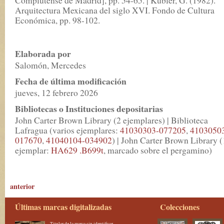
Arquitectura Mexicana del siglo XVI. Fondo de Cultura
Económica, pp. 98-102.
Elaborada por
Salomón, Mercedes
Fecha de última modificación
jueves, 12 febrero 2026
Bibliotecas o Instituciones depositarias
John Carter Brown Library (2 ejemplares) | Biblioteca
Lafragua (varios ejemplares:
41030303-077205
,
4103050
017670
,
41040104-034902
) | John Carter Brown Library (
ejemplar:
HA629 .B699t
, marcado sobre el pergamino)
anterior
Últimas marcas digitalizadas
Colecciones
Titular de la marca sin identificar