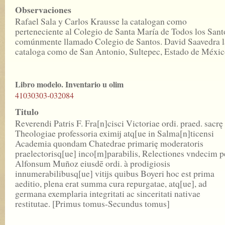
Observaciones
Rafael Sala y Carlos Krausse la catalogan como
perteneciente al Colegio de Santa María de Todos los Sant
comúnmente llamado Colegio de Santos. David Saavedra l
cataloga como de San Antonio, Sultepec, Estado de Méxic
Libro modelo. Inventario u olim
41030303-032084
Titulo
Reverendi Patris F. Fra[n]cisci Victoriae ordi. praed. sacrę
Theologiae professoria eximij atq[ue in Salma[n]ticensi
Academia quondam Chatedrae primarię moderatoris
praelectorisq[ue] inco[m]parabilis, Relectiones vndecim p
Alfonsum Muñoz eiusdē ordi. à prodigiosis
innumerabilibusq[ue] vitijs quibus Boyeri hoc est prima
aeditio, plena erat summa cura repurgatae, atq[ue], ad
germana exemplaria integritati ac sinceritati nativae
restitutae. [Primus tomus-Secundus tomus]