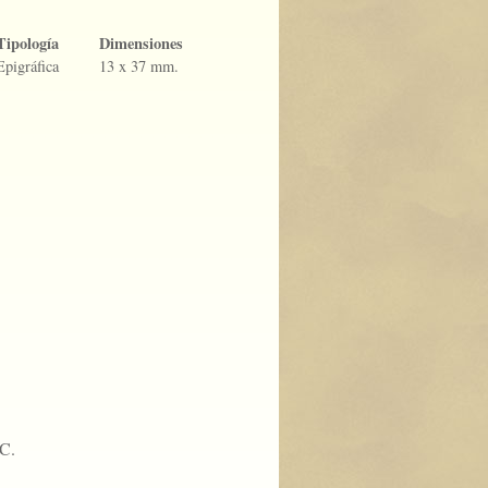
Tipología
Dimensiones
Epigráfica
13 x 37 mm.
.C.