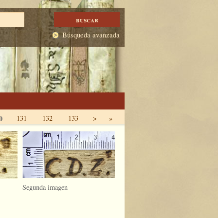
Búsqueda avanzada
0
131
132
133
>
»
Segunda imagen