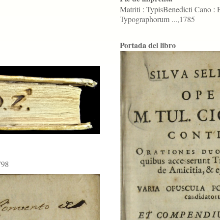
Matriti : TypisBenedicti Cano : 
Typographorum ...,1785
Portada del libro
798