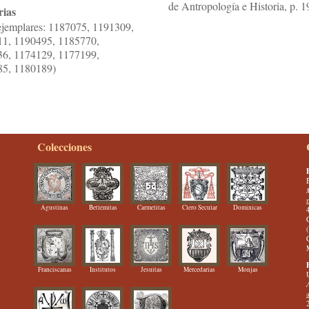
de Antropología e Historia, p. 1
rias
ejemplares: 1187075, 1191309,
11, 1190495, 1185770,
36, 1174129, 1177199,
85, 1180189)
Colecciones
Agustinas
Betlemitas
Carmelitas
Clero Secular
Dominicas
Franciscanas
Institutos
Jesuitas
Mercedarias
Monjas