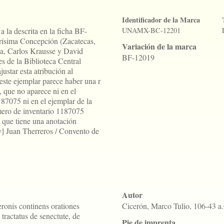
Identificador de la Marca
 la descrita en la ficha BF-
UNAMX-BC-12201
urísima Concepción (Zacatecas,
Variación de la marca
la, Carlos Krausse y David
BF-12019
s de la Biblioteca Central
star esta atribución al
ste ejemplar parece haber una r
, que no aparece ni en el
87075 ni en el ejemplar de la
ero de inventario 1187075
 que tiene una anotación
y] Juan Therreros / Convento de
Autor
ronis continens orationes
Cicerón, Marco Tulio, 106-43 a
tractatus de senectute, de
Pie de imprenta