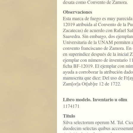
desata como Convento de Zamora.
Observaciones
Esta marca de fuego es muy parecida a
12019 atribuida al Convento de la P
Zacatecas) de acuerdo con Rafael Sa
Saavedra. Sin embargo, dos ejemplare
Universitaria de la UNAM permiten aju
convento franciscano de Zamora. En e
en superíndice después de la inicial Z
ejemplar con número de inventario 11
ficha BF-12019. El ejemplar con núm
ayuda a corroborar la atribución dado
manuscrita que dice: Del uso de Fr[a
Zam[or]a Ot[ub]re 12 de 1722.
Libro modelo. Inventario u olim
1174171
Titulo
Silva selectorum operum M. Tul. Cice
duodecim selectas quibus accesserunt 