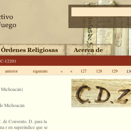
C-12201
anterior
siguiente
«
<
127
128
129
13
, Michoacán)
 de Michoacán
C. de Convento, D. para la
na r en superíndice que se