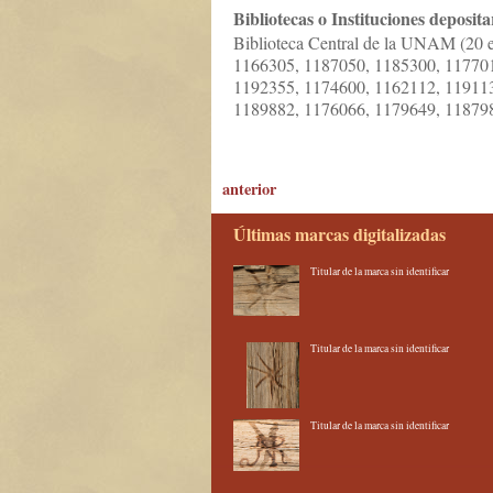
Bibliotecas o Instituciones deposita
Biblioteca Central de la UNAM (20 
1166305, 1187050, 1185300, 11770
1192355, 1174600, 1162112, 11911
1189882, 1176066, 1179649, 11879
anterior
Últimas marcas digitalizadas
Titular de la marca sin identificar
Titular de la marca sin identificar
Titular de la marca sin identificar