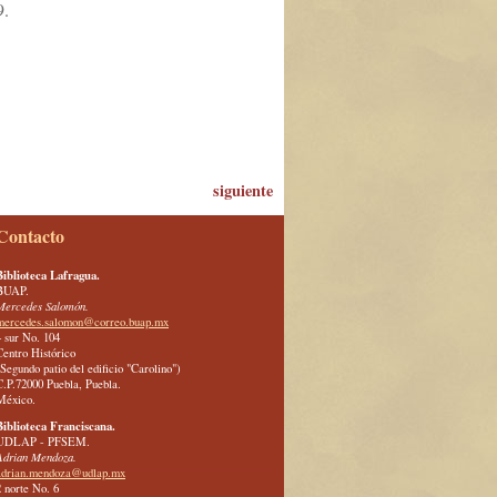
9.
siguiente
Contacto
Biblioteca Lafragua.
BUAP.
Mercedes Salomón.
mercedes.salomon@correo.buap.mx
4 sur No. 104
Centro Histórico
(Segundo patio del edificio "Carolino")
C.P.72000 Puebla, Puebla.
México.
Biblioteca Franciscana.
UDLAP - PFSEM.
Adrian Mendoza.
adrian.mendoza@udlap.mx
2 norte No. 6