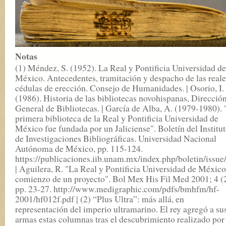
Notas
(1) Méndez, S. (1952). La Real y Pontificia Universidad de
México. Antecedentes, tramitación y despacho de las reale
cédulas de erección. Consejo de Humanidades. | Osorio, I.
(1986). Historia de las bibliotecas novohispanas, Direcció
General de Bibliotecas. | García de Alba, A. (1979-1980).
primera biblioteca de la Real y Pontificia Universidad de
México fue fundada por un Jaliciense". Boletín del Institu
de Investigaciones Bibliográficas. Universidad Nacional
Autónoma de México, pp. 115-124.
https://publicaciones.iib.unam.mx/index.php/boletin/issue
| Aguilera, R. "La Real y Pontificia Universidad de México
comienzo de un proyecto". Bol Mex His Fil Med 2001; 4 (2
pp. 23-27. http://www.medigraphic.com/pdfs/bmhfm/hf-
2001/hf012f.pdf | (2) “Plus Ultra”: más allá, en
representación del imperio ultramarino. El rey agregó a su
armas estas columnas tras el descubrimiento realizado por