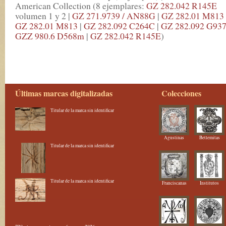
American Collection (8 ejemplares:
GZ 282.042 R145E
volumen 1 y 2 |
GZ 271.9739 / AN88G
|
GZ 282.01 M813
GZ 282.01 M813
|
GZ 282.092 C264C
|
GZ 282.092 G93
GZZ 980.6 D568m
|
GZ 282.042 R145E
)
Últimas marcas digitalizadas
Colecciones
Titular de la marca sin identificar
Agustinas
Betlemitas
Titular de la marca sin identificar
Titular de la marca sin identificar
Franciscanas
Institutos