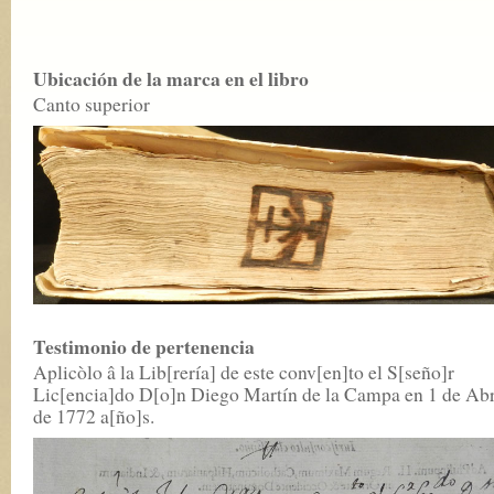
Ubicación de la marca en el libro
Canto superior
Testimonio de pertenencia
Aplicòlo â la Lib[rería] de este conv[en]to el S[seño]r
Lic[encia]do D[o]n Diego Martín de la Campa en 1 de Abr
de 1772 a[ño]s.