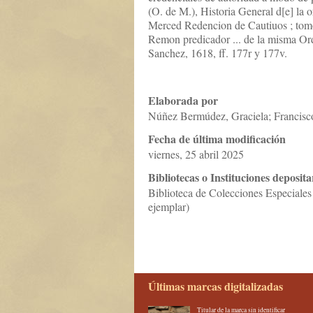
(O. de M.), Historia General d[e] la o
Merced Redencion de Cautiuos ; tomo 
Remon predicador ... de la misma Or
Sanchez, 1618, ff. 177r y 177v.
Elaborada por
Núñez Bermúdez, Graciela; Francis
Fecha de última modificación
viernes, 25 abril 2025
Bibliotecas o Instituciones deposita
Biblioteca de Colecciones Especiales
ejemplar)
Últimas marcas digitalizadas
Titular de la marca sin identificar