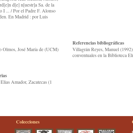
rd[e]n d[e] n[uestr]a Sa. de la
I ... / Por el Padre F. Alonso
den. En Madrid : por Luis
Referencias bibliográficas
co Olmos, José María de (UCM)
Villagrán Reyes, Manuel (1992) 
conventuales en la Biblioteca E
rias
 Elias Amador, Zacatecas (1
Colecciones