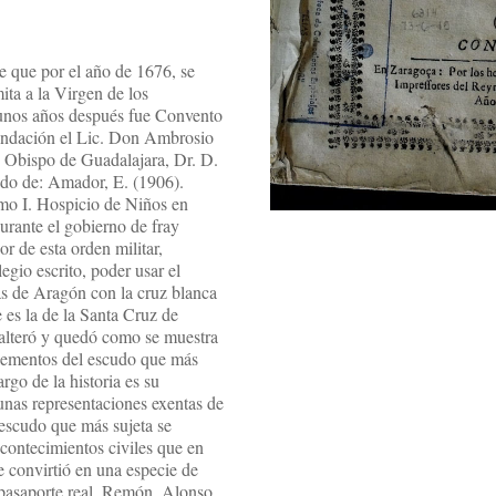
re que por el año de 1676, se
ita a la Virgen de los
unos años después fue Convento
fundación el Lic. Don Ambrosio
. Obispo de Guadalajara, Dr. D.
o de: Amador, E. (1906).
mo I. Hospicio de Niños en
urante el gobierno de fray
r de esta orden militar,
egio escrito, poder usar el
as de Aragón con la cruz blanca
 es la de la Santa Cruz de
 alteró y quedó como se muestra
elementos del escudo que más
rgo de la historia es su
nas representaciones exentas de
 escudo que más sujeta se
acontecimientos civiles que en
e convirtió en una especie de
pasaporte real. Remón, Alonso,