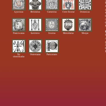
Agustinas
Betlemitas
Carmelitas
Clero Secular
Dominicas
Franciscanas
Institutos
Jesuitas
Mercedarias
Monjas
No
Oratorianas
Particulares
identificadas