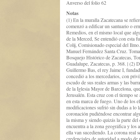
Anverso del folio 62
Notas
(1) En la muralla Zacatecana se refie
comenzó a edificar un santuario o erm
Remedios, en el mismo local que alg
de la Merced, Se entendió con esta 
Colij, Comisionado especial del Ilmo
Manuel Fernández Santa Cruz. Tomad
Bosquejo Histórico de Zacatecas, To
Guadalupe, Zacatecas, p. 368. | (2) D
Guillermo Bas, el rey Jaime I, fundado
concedió a los mercedarios, con privil
escudo de sus reales armas y las barr
de la Iglesia Mayor de Barcelona, que
Jerusalén. Esta cruz con el tiempo se
en esta marca de fuego. Uno de los 
modificaciones sufrió sin dudas a lo la
coronación pudiéndose encontrar algu
la misma y siendo quizás la parte del
encuentra a la zona geográfica y los 
ella van sucediendo. La corona real s
credenciales de autoridad a modo de 