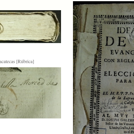
acatecas [Rúbrica]