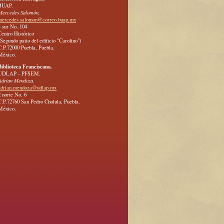
BUAP.
Mercedes Salomón.
mercedes.salomon@correo.buap.mx
4 sur No. 104
Centro Histórico
(Segundo patio del edificio "Carolino")
C.P.72000 Puebla, Puebla.
México.
Biblioteca Franciscana.
UDLAP - PFSEM.
Adrian Mendoza.
adrian.mendoza@udlap.mx
2 norte No. 6
C.P.72760 San Pedro Cholula, Puebla.
México.