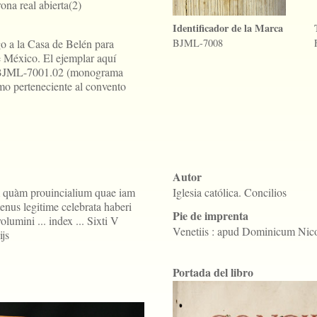
ona real abierta(2)
Identificador de la Marca
go a la Casa de Belén para
BJML-7008
e México. El ejemplar aquí
a BJML-7001.02 (monograma
mo perteneciente al convento
Autor
 quàm prouincialium quae iam
Iglesia católica. Concilios
enus legitime celebrata haberi
Pie de imprenta
lumini ... index ... Sixti V
Venetiis : apud Dominicum Nic
ijs
Portada del libro