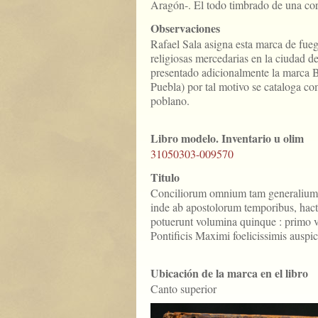
Aragón-. El todo timbrado de una cor
Observaciones
Rafael Sala asigna esta marca de fue
religiosas mercedarias en la ciudad d
presentado adicionalmente la marc
Puebla) por tal motivo se cataloga co
poblano.
Libro modelo. Inventario u olim
31050303-009570
Titulo
Conciliorum omnium tam generalium
inde ab apostolorum temporibus, hact
potuerunt volumina quinque : primo vo
Pontificis Maximi foelicissimis auspic
Ubicación de la marca en el libro
Canto superior