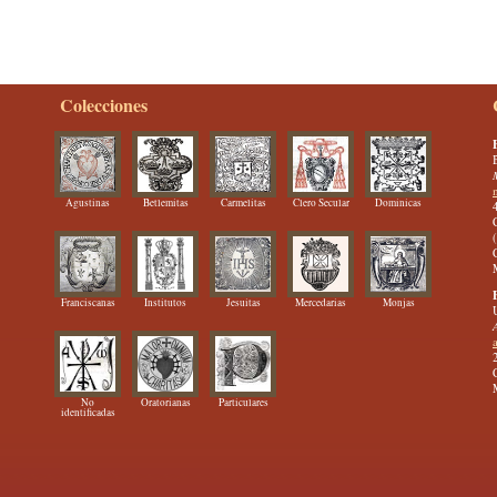
Colecciones
Agustinas
Betlemitas
Carmelitas
Clero Secular
Dominicas
Franciscanas
Institutos
Jesuitas
Mercedarias
Monjas
No
Oratorianas
Particulares
identificadas