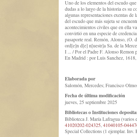
Uno de los elementos del escudo que 
dudas a lo largo de la historia es su
algunas representaciones exentas de l
del escudo que más sujeta se encuentr
acontecimientos civiles que en ella v
convirtió en una especie de credenci
pasaporte real. Remón, Alonso, (O. de
ord[e]n d[e] n[uestr]a Sa. de la Mer
I ... / Por el Padre F. Alonso Remon 
En Madrid : por Luis Sanchez, 1618, 
Elaborada por
Salomón, Mercedes; Francisco Olmo
Fecha de última modificación
jueves, 25 septiembre 2025
Bibliotecas o Instituciones deposita
Biblioteca J. María Lafragua (varios 
41020202-024325
,
41040105-04447
Special Collections (1 ejemplar. Inv