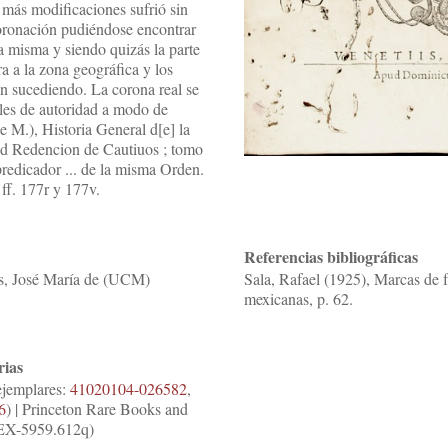
más modificaciones sufrió sin
 coronación pudiéndose encontrar
a misma y siendo quizás la parte
a a la zona geográfica y los
an sucediendo. La corona real se
ales de autoridad a modo de
 M.), Historia General d[e] la
ced Redencion de Cautiuos ; tomo
predicador ... de la misma Orden.
ff. 177r y 177v.
Referencias bibliográficas
s, José María de (UCM)
Sala, Rafael (1925), Marcas de f
mexicanas, p. 62.
rias
ejemplares:
41020104-026582
,
6
) | Princeton Rare Books and
. EX-5959.612q)