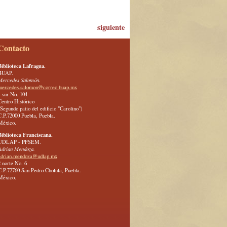
siguiente
Contacto
Biblioteca Lafragua.
BUAP.
Mercedes Salomón.
mercedes.salomon@correo.buap.mx
4 sur No. 104
Centro Histórico
(Segundo patio del edificio "Carolino")
C.P.72000 Puebla, Puebla.
México.
Biblioteca Franciscana.
UDLAP - PFSEM.
Adrian Mendoza.
adrian.mendoza@udlap.mx
2 norte No. 6
C.P.72760 San Pedro Cholula, Puebla.
México.