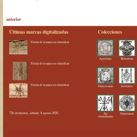
anterior
Últimas marcas digitalizadas
Colecciones
Titular de la marca sin identificar
Agustinas
Betlemitas
Titular de la marca sin identificar
Titular de la marca sin identificar
Franciscanas
Institutos
728 elementos, sábado, 8 agosto 2026.
No
Oratorianas
identificadas