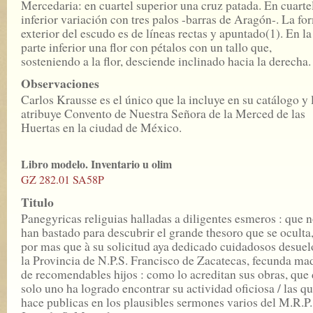
Mercedaria: en cuartel superior una cruz patada. En cuarte
inferior variación con tres palos -barras de Aragón-. La fo
exterior del escudo es de líneas rectas y apuntado(1). En la
parte inferior una flor con pétalos con un tallo que,
sosteniendo a la flor, desciende inclinado hacia la derecha.
Observaciones
Carlos Krausse es el único que la incluye en su catálogo y 
atribuye Convento de Nuestra Señora de la Merced de las
Huertas en la ciudad de México.
Libro modelo. Inventario u olim
GZ 282.01 SA58P
Titulo
Panegyricas religuias halladas a diligentes esmeros : que 
han bastado para descubrir el grande thesoro que se oculta
por mas que à su solicitud aya dedicado cuidadosos desuel
la Provincia de N.P.S. Francisco de Zacatecas, fecunda ma
de recomendables hijos : como lo acreditan sus obras, que
solo uno ha logrado encontrar su actividad oficiosa / las q
hace publicas en los plausibles sermones varios del M.R.P.