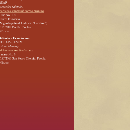
BUAP.
Mercedes Salomón.
mercedes.salomon@correo.buap.mx
4 sur No. 104
Centro Histórico
(Segundo patio del edificio "Carolino")
C.P.72000 Puebla, Puebla.
México.
Biblioteca Franciscana.
UDLAP - PFSEM.
Adrian Mendoza.
adrian.mendoza@udlap.mx
2 norte No. 6
C.P.72760 San Pedro Cholula, Puebla.
México.