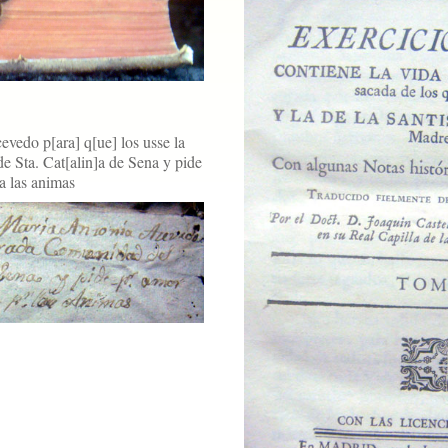
evedo p[ara] q[ue] los usse la
 Sta. Cat[alin]a de Sena y pide
a las animas