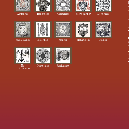
Agustinas
Betlemitas
Carmelitas
Clero Secular
Dominicas
Franciscanas
Institutos
Jesuitas
Mercedarias
Monjas
No
Oratorianas
Particulares
identificadas