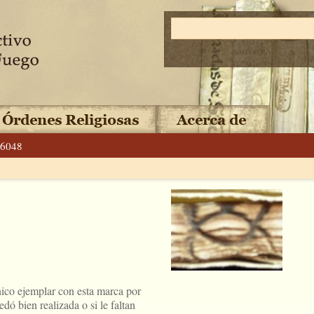
6048
nico ejemplar con esta marca por
dó bien realizada o si le faltan