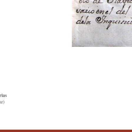
rias
ar)