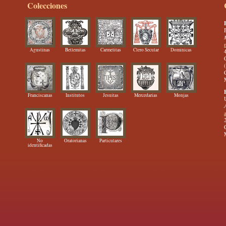
Colecciones
Agustinas
Betlemitas
Carmelitas
Clero Secular
Dominicas
Franciscanas
Institutos
Jesuitas
Mercedarias
Monjas
No
Oratorianas
Particulares
identificadas