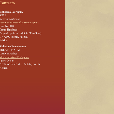
Contacto
Biblioteca Lafragua.
BUAP.
Mercedes Salomón.
mercedes.salomon@correo.buap.mx
4 sur No. 104
Centro Histórico
(Segundo patio del edificio "Carolino")
C.P.72000 Puebla, Puebla.
México.
Biblioteca Franciscana.
UDLAP - PFSEM.
Adrian Mendoza.
adrian.mendoza@udlap.mx
2 norte No. 6
C.P.72760 San Pedro Cholula, Puebla.
México.