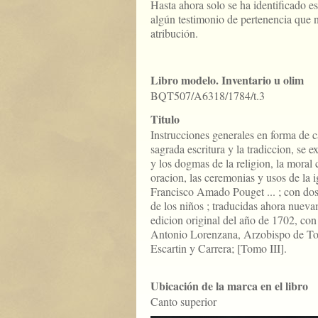
Hasta ahora solo se ha identificado es
algún testimonio de pertenencia que 
atribución.
Libro modelo. Inventario u olim
BQT507/A6318/1784/t.3
Titulo
Instrucciones generales en forma de ca
sagrada escritura y la tradiccion, se 
y los dogmas de la religion, la moral 
oracion, las ceremonias y usos de la igl
Francisco Amado Pouget ... ; con dos
de los niños ; traducidas ahora nueva
edicion original del año de 1702, con 
Antonio Lorenzana, Arzobispo de To
Escartin y Carrera; [Tomo III].
Ubicación de la marca en el libro
Canto superior