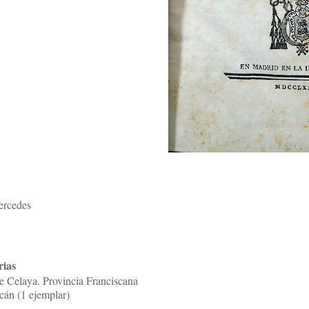
ercedes
rias
e Celaya. Provincia Franciscana
án (1 ejemplar)