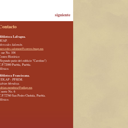
siguiente
Contacto
Biblioteca Lafragua.
BUAP.
Mercedes Salomón.
mercedes.salomon@correo.buap.mx
4 sur No. 104
Centro Histórico
(Segundo patio del edificio "Carolino")
C.P.72000 Puebla, Puebla.
México.
Biblioteca Franciscana.
UDLAP - PFSEM.
Adrian Mendoza.
adrian.mendoza@udlap.mx
2 norte No. 6
C.P.72760 San Pedro Cholula, Puebla.
México.