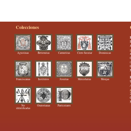
Colecciones
Agustinas
Betlemitas
Carmelitas
Clero Secular
Dominicas
Franciscanas
Institutos
Jesuitas
Mercedarias
Monjas
No
Oratorianas
Particulares
identificadas