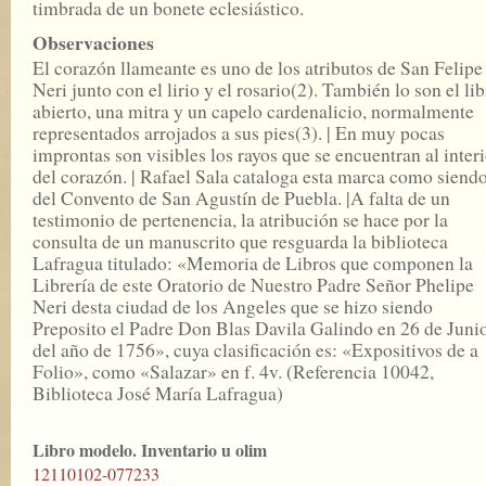
timbrada de un bonete eclesiástico.
Observaciones
El corazón llameante es uno de los atributos de San Felipe
Neri junto con el lirio y el rosario(2). También lo son el li
abierto, una mitra y un capelo cardenalicio, normalmente
representados arrojados a sus pies(3). | En muy pocas
improntas son visibles los rayos que se encuentran al inter
del corazón. | Rafael Sala cataloga esta marca como siend
del Convento de San Agustín de Puebla. |A falta de un
testimonio de pertenencia, la atribución se hace por la
consulta de un manuscrito que resguarda la biblioteca
Lafragua titulado: «Memoria de Libros que componen la
Librería de este Oratorio de Nuestro Padre Señor Phelipe
Neri desta ciudad de los Angeles que se hizo siendo
Preposito el Padre Don Blas Davila Galindo en 26 de Juni
del año de 1756», cuya clasificación es: «Expositivos de a
Folio», como «Salazar» en f. 4v. (Referencia 10042,
Biblioteca José María Lafragua)
Libro modelo. Inventario u olim
12110102-077233