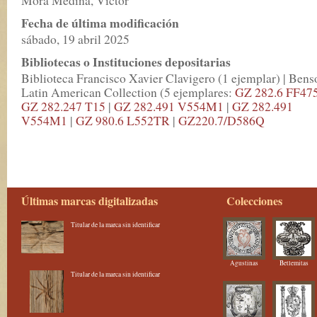
Fecha de última modificación
sábado, 19 abril 2025
Bibliotecas o Instituciones depositarias
Biblioteca Francisco Xavier Clavigero (1 ejemplar) | Bens
Latin American Collection (5 ejemplares:
GZ 282.6 FF47
GZ 282.247 T15
|
GZ 282.491 V554M1
|
GZ 282.491
V554M1
|
GZ 980.6 L552TR
|
GZ220.7/D586Q
Últimas marcas digitalizadas
Colecciones
Titular de la marca sin identificar
Agustinas
Betlemitas
Titular de la marca sin identificar