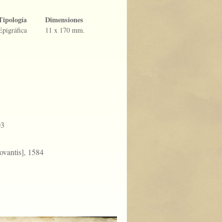
Tipología
Dimensiones
Epigráfica
11 x 170 mm.
03
ovantis], 1584