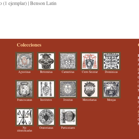
o (1 ejemplar) | Benson Latin
Colecciones
Agustinas
Betlemitas
Carmelitas
Clero Secular
Dominicas
Franciscanas
Institutos
Jesuitas
Mercedarias
Monjas
No
Oratorianas
Particulares
identificadas