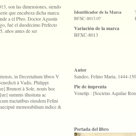
, son las dimensiones, siendo
Identificador de la Marca
a serie que encabeza dicha marca.
onde a el Pbro. Doctor Agustín
BFXC-8013.07
go, fué el duodécimo Prefecto
Variación de la marca
, años antes de ser
BFXC-8013
Autor
ensis, in Decretalium libros V
Sandeo, Felino Maria, 1444-15
enedicti à Vadis, Philippi
Pie de imprenta
ue] Brunori à Sole, nouis hoc
Venetijs : [Societas Aquilae Ren
[ue] summis illustrata ac
na cum tractatibus eiusdem Felini
raecipuè memorabilium indice &
Portada del libro