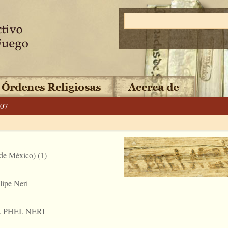
.07
 de México) (1)
lipe Neri
S. PHEI. NERI