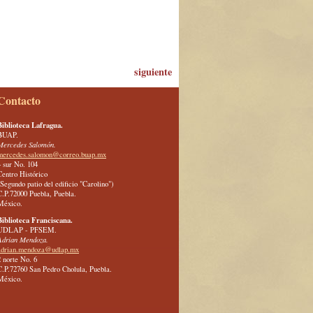
siguiente
Contacto
Biblioteca Lafragua.
BUAP.
Mercedes Salomón.
mercedes.salomon@correo.buap.mx
4 sur No. 104
Centro Histórico
(Segundo patio del edificio "Carolino")
C.P.72000 Puebla, Puebla.
México.
Biblioteca Franciscana.
UDLAP - PFSEM.
Adrian Mendoza.
adrian.mendoza@udlap.mx
2 norte No. 6
C.P.72760 San Pedro Cholula, Puebla.
México.