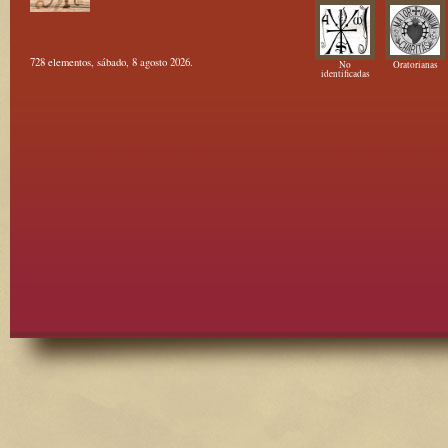
728 elementos, sábado, 8 agosto 2026.
No
Oratorianas
identificadas