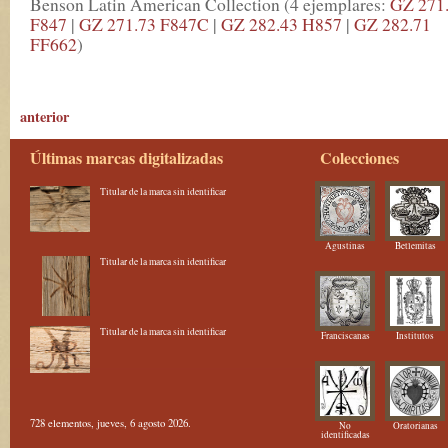
Benson Latin American Collection (4 ejemplares:
GZ 271
F847
|
GZ 271.73 F847C
|
GZ 282.43 H857
|
GZ 282.71
FF662
)
anterior
Últimas marcas digitalizadas
Colecciones
Titular de la marca sin identificar
Agustinas
Betlemitas
Titular de la marca sin identificar
Titular de la marca sin identificar
Franciscanas
Institutos
728 elementos, jueves, 6 agosto 2026.
No
Oratorianas
identificadas