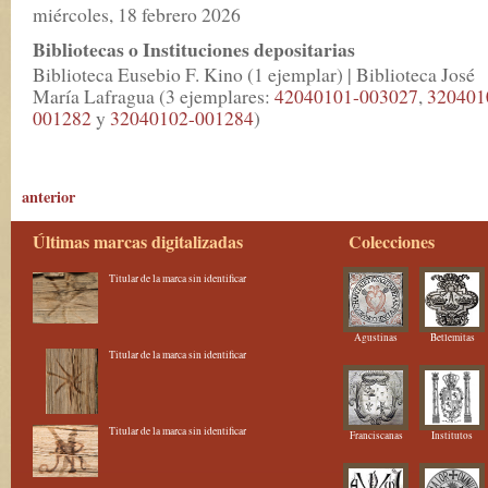
miércoles, 18 febrero 2026
Bibliotecas o Instituciones depositarias
Biblioteca Eusebio F. Kino (1 ejemplar) | Biblioteca José
María Lafragua (3 ejemplares:
42040101-003027
,
320401
001282
y
32040102-001284
)
anterior
Últimas marcas digitalizadas
Colecciones
Titular de la marca sin identificar
Agustinas
Betlemitas
Titular de la marca sin identificar
Titular de la marca sin identificar
Franciscanas
Institutos