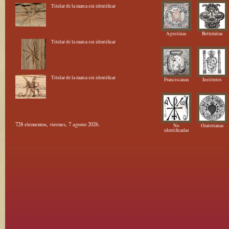
Titular de la marca sin identificar
Agustinas
Betlemitas
Titular de la marca sin identificar
Titular de la marca sin identificar
Franciscanas
Institutos
728 elementos, viernes, 7 agosto 2026.
No
Oratorianas
identificadas