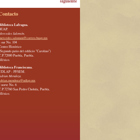
siguiente
Contacto
Biblioteca Lafragua.
BUAP.
Mercedes Salomón.
mercedes.salomon@correo.buap.mx
4 sur No. 104
Centro Histórico
(Segundo patio del edificio "Carolino")
C.P.72000 Puebla, Puebla.
México.
Biblioteca Franciscana.
UDLAP - PFSEM.
Adrian Mendoza.
adrian.mendoza@udlap.mx
2 norte No. 6
C.P.72760 San Pedro Cholula, Puebla.
México.