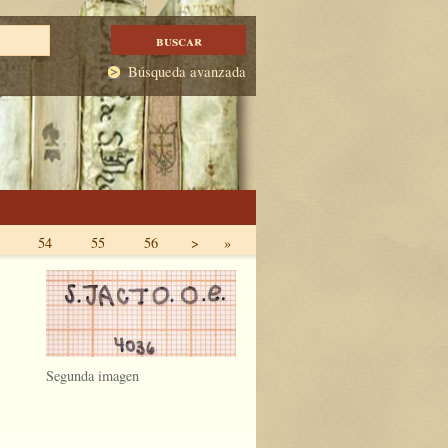
Búsqueda avanzada
54
55
56
>
»
Segunda imagen