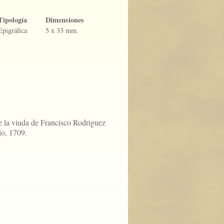
Tipología
Dimensiones
Epigráfica
5 x 33 mm.
e la viuda de Francisco Rodriguez
io, 1709.