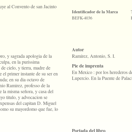
buye al Convento de san Jacinto
Identificador de la Marca
BEFK-4036
Autor
o, y sagrada apologia de la
Ramírez, Antonio, S. I.
 culpa, en la purissima
Pie de imprenta
de cielo, y tierra, madre de
En Mexico : por los herederos d
el primer instante de su ser en
Lupercio. En la Puente de Palac
uda; en su dia octavo de
nio Ramirez, professo de la
e la misma señora, y casa del
yo titulo, y advocacion se
 expensas del capitan D. Miguel
 como su mayordomo que fue, lo
Portada del libro