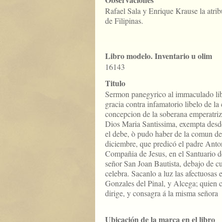
Rafael Sala y Enrique Krause la atri
de Filipinas.
Libro modelo. Inventario u olim
16143
Titulo
Sermon panegyrico al immaculado libr
gracia contra infamatorio libelo de la
concepcion de la soberana emperatriz 
Dios Maria Santissima, exempta desde 
el debe, ò pudo haber de la comun de
diciembre, que predicó el padre Anto
Compañia de Jesus, en el Santuario d
señor San Joan Bautista, debajo de cu
celebra. Sacanlo a luz las afectuosas
Gonzales del Pinal, y Alcega; quien
dirige, y consagra á la misma señora
Ubicación de la marca en el libro