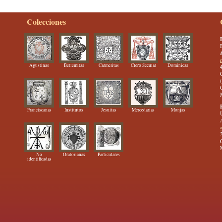
Colecciones
Agustinas
Betlemitas
Carmelitas
Clero Secular
Dominicas
Franciscanas
Institutos
Jesuitas
Mercedarias
Monjas
No
Oratorianas
Particulares
identificadas