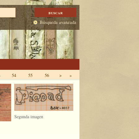
Búsqueda avanzada
3
54
55
56
>
»
Segunda imagen