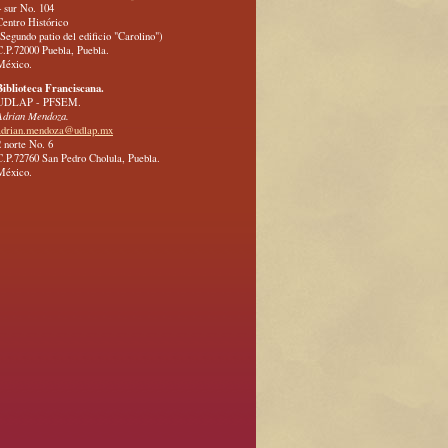
4 sur No. 104
Centro Histórico
(Segundo patio del edificio "Carolino")
C.P.72000 Puebla, Puebla.
México.
Biblioteca Franciscana.
UDLAP - PFSEM.
Adrian Mendoza.
adrian.mendoza@udlap.mx
2 norte No. 6
C.P.72760 San Pedro Cholula, Puebla.
México.