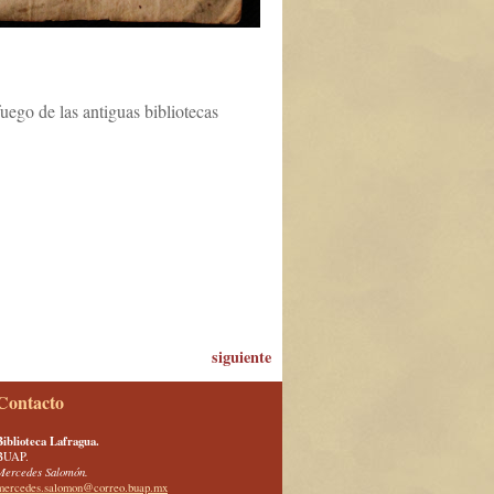
uego de las antiguas bibliotecas
siguiente
Contacto
Biblioteca Lafragua.
BUAP.
Mercedes Salomón.
mercedes.salomon@correo.buap.mx