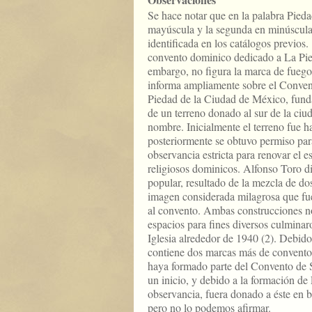
Se hace notar que en la palabra Pieda
mayúscula y la segunda en minúscula.
identificada en los catálogos previos. 
convento dominico dedicado a La Pied
embargo, no figura la marca de fueg
informa ampliamente sobre el Conven
Piedad de la Ciudad de México, fund
de un terreno donado al sur de la ciu
nombre. Inicialmente el terreno fue h
posteriormente se obtuvo permiso pa
observancia estricta para renovar el e
religiosos dominicos. Alfonso Toro di
popular, resultado de la mezcla de dos
imagen considerada milagrosa que fue
al convento. Ambas construcciones no
espacios para fines diversos culminar
Iglesia alrededor de 1940 (2). Debido 
contiene dos marcas más de convento
haya formado parte del Convento de
un inicio, y debido a la formación d
observancia, fuera donado a éste en be
pero no lo podemos afirmar.