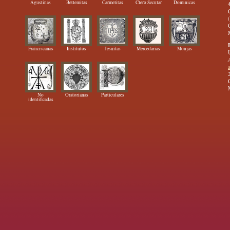
Agustinas
Betlemitas
Carmelitas
Clero Secular
Dominicas
Franciscanas
Institutos
Jesuitas
Mercedarias
Monjas
No
Oratorianas
Particulares
identificadas