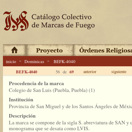
»
»
inicio
Dominicas
BEFK-4040
BEFK-4040
69
anterior
siguiente
56 de
Procedencia de la marca
Colegio de San Luis (Puebla, Puebla) (1)
Institución
Provincia de San Miguel y de los Santos Ángeles de Méxi
Descripción
La marca se compone de la sigla S. abreviatura de SAN y 
monograma que se desata como LVIS.