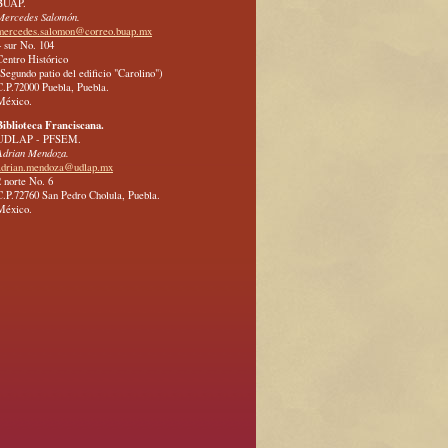
BUAP.
Mercedes Salomón.
mercedes.salomon@correo.buap.mx
4 sur No. 104
Centro Histórico
(Segundo patio del edificio "Carolino")
C.P.72000 Puebla, Puebla.
México.
Biblioteca Franciscana.
UDLAP - PFSEM.
Adrian Mendoza.
adrian.mendoza@udlap.mx
2 norte No. 6
C.P.72760 San Pedro Cholula, Puebla.
México.