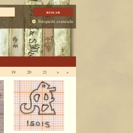
Búsqueda avanzada
19
20
21
>
»