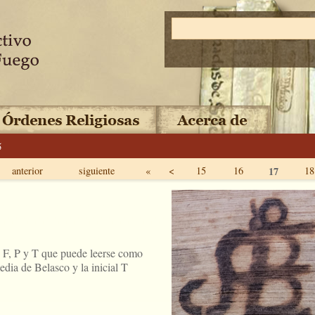
5
anterior
siguiente
«
<
15
16
17
18
, F, P y T que puede leerse como
media de Belasco y la inicial T