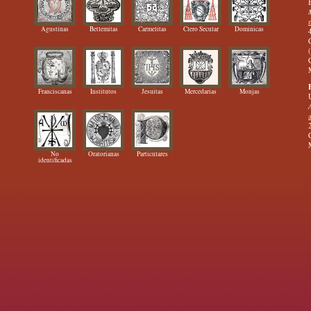
Agustinas
Betlemitas
Carmelitas
Clero Secular
Dominicas
Franciscanas
Institutos
Jesuitas
Mercedarias
Monjas
No
Oratorianas
Particulares
identificadas