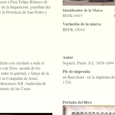
buyen a Fray Felipe Belasco de
r de la Inquisicion, guardián del
Identificador de la Marca
e la Provincia de San Pedro y
BEFK-15015
Variación de la marca
BEFK-15014
Autor
derar con cuydado a toda el
Segneri, Paolo, S.I., 1624-1694
on con Dios, sacada de los
Pie de imprenta
ntre la quietud, y fatiga de la
en Barcelona : en la imprenta de 
de la Compañia de Jesus,
1724.
 Inocencio XII ; traducida de
ntonio de las Casas
Portada del libro